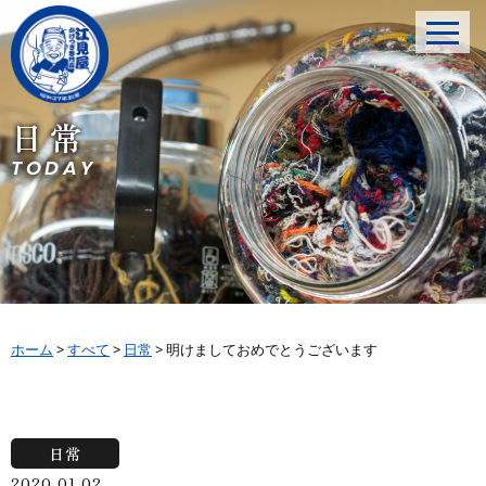
日常
TODAY
ホーム
>
すべて
>
日常
>
明けましておめでとうございます
日常
2020.01.02