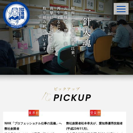
取り組み続けています。
真摯に「かけつぎ」に
再生するため
お客様の「想い」を
昭和三十七年の創業以来、
一針入魂
ピックアップ
PICKUP
業界初
受賞歴
NHK「プロフェッショナル仕事の流儀」へ
弊社創業者松本孝夫が、愛知県優秀技能者
弊社創業者
(平成23年11月)、