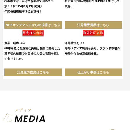
松本孝夫が、かけつぎ業界で初めて出
名古屋市技能功労者(平成19年11月)として
演！！(2015年1月19日放送)
表彰！
年間番組視聴率３位を獲得！
NHKオンデマンドからの視聴はこちら
江見屋受賞歴はこちら
歴史は60年超
海外対応多数
創業 昭和37年
海外受注あり！
60年を超える豊富な実績と独自に開発した
海外メディア出演もあり、ブランド本場の
業界初の技術でお客様の大切な衣類を直し
海外からも修正依頼多数。
て参りました。
江見屋の歴史はこちら
仕上がり事例はこちら
メディア
MEDIA