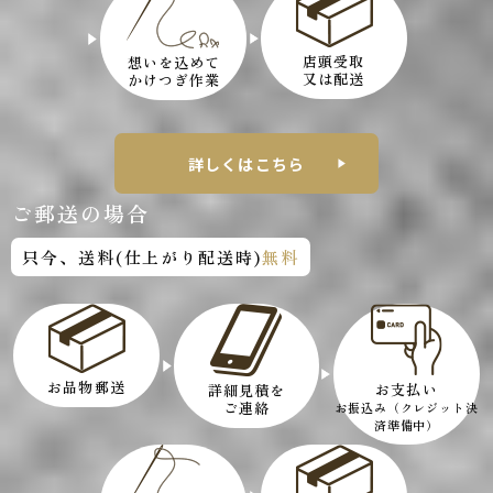
店頭受取
想いを込めて
又は配送
かけつぎ作業
詳しくはこちら
ご郵送の場合
只今、送料(仕上がり配送時)
無料
お品物郵送
お支払い
詳細見積を
ご連絡
お振込み（クレジット決
済準備中）